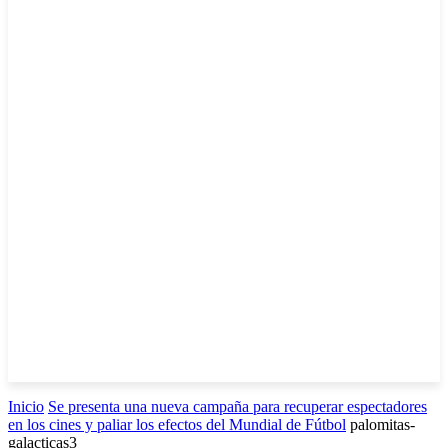
Inicio
Se presenta una nueva campaña para recuperar espectadores
en los cines y paliar los efectos del Mundial de Fútbol
palomitas-
galacticas3