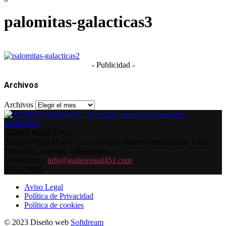
palomitas-galacticas3
- Publicidad -
Archivos
Archivos
SOBRE NOSOTROS
AUDIOVISUAL451 | La web de la industria audiovisual. Cine,
Televisión, Internet, Videojuegos...
Contáctanos:
info@audiovisual451.com
SÍGUENOS
Aviso Legal
Política de Privacidad
Política de cookies
© 2023 Diseño web
Softdream