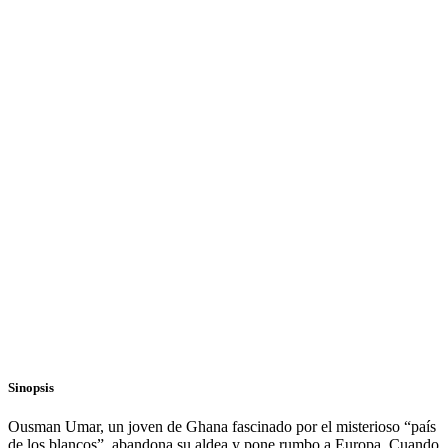
Sinopsis
Ousman Umar, un joven de Ghana fascinado por el misterioso “país
de los blancos”, abandona su aldea y pone rumbo a Europa. Cuando