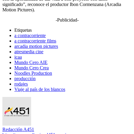
significado”, reconoce el productor Ibon Cormenzana (Arcadia
Motion Pictures).
-Publicidad-
Etiquetas
a contracorriente
a contracorriente films
arcadia motion pictures
atresmedia cine
icaa
Mundo Cero AIE
Mundo Cero Crea
Noodles Production
producción
rodajes
Viaje al país de los blancos
Redacción A451