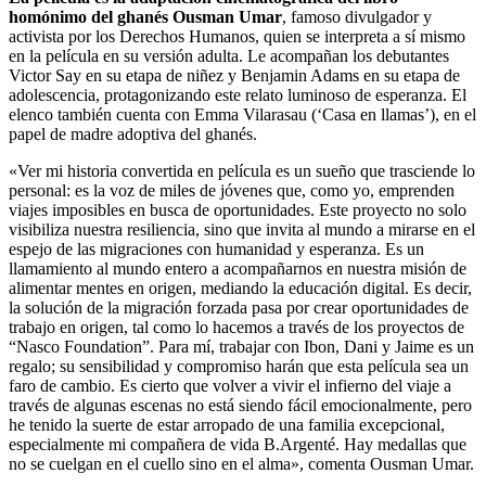
homónimo del ghanés Ousman Umar
, famoso divulgador y
activista por los Derechos Humanos, quien se interpreta a sí mismo
en la película en su versión adulta. Le acompañan los debutantes
Victor Say en su etapa de niñez y Benjamin Adams en su etapa de
adolescencia, protagonizando este relato luminoso de esperanza. El
elenco también cuenta con Emma Vilarasau (‘Casa en llamas’), en el
papel de madre adoptiva del ghanés.
«Ver mi historia convertida en película es un sueño que trasciende lo
personal: es la voz de miles de jóvenes que, como yo, emprenden
viajes imposibles en busca de oportunidades. Este proyecto no solo
visibiliza nuestra resiliencia, sino que invita al mundo a mirarse en el
espejo de las migraciones con humanidad y esperanza. Es un
llamamiento al mundo entero a acompañarnos en nuestra misión de
alimentar mentes en origen, mediando la educación digital. Es decir,
la solución de la migración forzada pasa por crear oportunidades de
trabajo en origen, tal como lo hacemos a través de los proyectos de
“Nasco Foundation”. Para mí, trabajar con Ibon, Dani y Jaime es un
regalo; su sensibilidad y compromiso harán que esta película sea un
faro de cambio. Es cierto que volver a vivir el infierno del viaje a
través de algunas escenas no está siendo fácil emocionalmente, pero
he tenido la suerte de estar arropado de una familia excepcional,
especialmente mi compañera de vida B.Argenté. Hay medallas que
no se cuelgan en el cuello sino en el alma», comenta Ousman Umar.