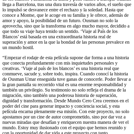
llega a Barcelona, tras una dura travesía de varios años, el sueño que
lo impulsó se desvanece entre el rechazo y la soledad. Hasta que
conoce a Montse, que le acoge en su familia y le ofrece, además de
amor y apoyo, la posibilidad de un futuro. Ousman no solo la
aprovecha, sino que la transforma en algo mucho mayor, decidido a
que todo su viaje haya tenido un sentido. ‘Viaje al País de los
Blancos’ está basada en una extraordinaria historia real de
superación y amor en la que la bondad de las personas prevalece en
un mundo hostil.
“Empezar el rodaje de esta película supone dar forma a una historia
que conecta profundamente con mis inquietudes personales y
creativas. ‘Viaje al país de los blancos’ es una historia real que
conmueve, sacude y, sobre todo, inspira. Cuando conocí la historia
de Ousman Umar enseguida tuve ganas de conocerle. Poder llevar a
la gran pantalla su recorrido vital es una enorme responsabilidad y
también un privilegio. Su testimonio no solo refleja el drama de la
migración, sino también una poderosa historia de superación,
dignidad y transformación. Desde Mundo Cero Crea creemos en el
poder del cine para generar impacto y conciencia social, y esta
película encarna plenamente esa misión. Con este proyecto, no solo
apostamos por un cine de autor comprometido, sino por dar voz a
nuevas miradas que desafían y enriquecen nuestra manera de ver el
mundo. Estoy muy ilusionado con el equipo que hemos reunido y
con la oportunidad de dar vida a este proyecto con tanto