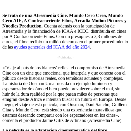
Se trata de una Atresmedia Cine, Mundo Cero Crea, Mundo
Cero AIE, A Contracorriente Films, Arcadia Motion Pictures y
Noodles Production.
Cuenta además con la participación de
Atresmedia y la financiación de ICAA e ICEC, distribuida en cines
por A Contracorriente Films. Con un presupuesto 3,3 millones de
euros, el filme recibió un millón de euros en el primer procedimiento
de las
ayudas generales del ICAA del año 2024
.
- Publicidad -
«‘Viaje al país de los blancos’ refleja el compromiso de Atresmedia
Cine con un cine que emociona, que interpela y que conecta con el
público desde historias reales, con temáticas actuales y complejas.
La historia de Ousman Umar nos da un ejemplo luminoso y
esperanzador de cómo el bien puede prevalecer sobre el mal, sin
huir de la dura realidad por la que pasan miles de personas que
emigran desde África e intentan buscar un futuro en Europa. Desde
luego, el viaje de esta película, con Ousman, Dani Sancho, Guillem
Clua y Mundo Cero, está siendo una experiencia maravillosa que
estamos deseando compartir con los espectadores en los cines»,
comenta el productor Jaime Ortiz de Artiñano (Atresmedia Cine).
La película es la adaptación cinematográfica del libro