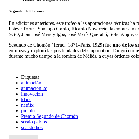
Segundo de Chomón
En ediciones anteriores, este trofeo a las aportaciones técnicas ha
Esteve Torres, Santiago Gordo, Ricardo Navarrete, la empresa mad
SGO, Juan José Mendy Igoa, José María Queraltó, Solid Angle, comp
Segundo de Chomón (Teruel, 1871–París, 1929) fue
uno de los g
europeas y exploró las posibilidades del stop motion. Dirigió corto
durante mucho tiempo a la sombra de Méliès, a cuyas órdenes colo
Etiquetas
animación
animacion 2d
innovacion
klaus
netflix
premio
Premio Segundo de Chomón
sergio pablos
spa studios