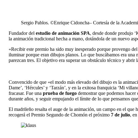
Sergio Pablos. ©Enrique Cidoncha– Cortesía de la Academi
Fundador del
estudio de animación SPA
, desde donde produjo ‘K
la animación tradicional hecha a mano, dotándola de un nuevo aspe
«Recibir este premio ha sido muy inesperado porque provengo del l
iluminar porque eran dibujos planos. Lo que buscábamos era una
parezcan tres. El objetivo era superar un obstáculo técnico y abrir 
Convencido de que «el modo más elevado del dibujo es la animació
Dame’, ‘Hércules’ y ‘Tarzán’, y en la exitosa franquicia ‘Mi villa
fracasar. Fue una
prueba de fuego
demostrar que podemos hacer ci
durante años, y seguir empujando el límite de lo que pensamos que 
El madrileño resalta el auge de la animación, un campo en el que 
recogerá el Premio Segundo de Chomón el próximo
7 de julio
, en