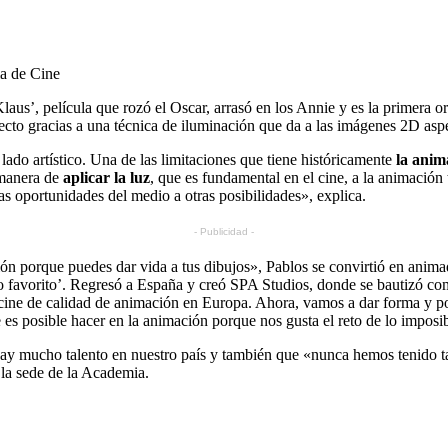
a de Cine
laus’, película que rozó el Oscar, arrasó en los Annie y es la primera o
cto gracias a una técnica de iluminación que da a las imágenes 2D aspe
ado artístico. Una de las limitaciones que tiene históricamente
la anim
 manera de
aplicar la luz
, que es fundamental en el cine, a la animación
las oportunidades del medio a otras posibilidades», explica.
- Publicidad -
n porque puedes dar vida a tus dibujos», Pablos se convirtió en anima
no favorito’. Regresó a España y creó SPA Studios, donde se bautizó co
ne de calidad de animación en Europa. Ahora, vamos a dar forma y pon
es posible hacer en la animación porque nos gusta el reto de lo imposibl
hay mucho talento en nuestro país y también que «nunca hemos tenido t
 la sede de la Academia.