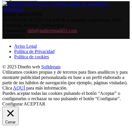
SOBRE NOSOTROS
AUDIOVISUAL451 | La web de la industria audiovisual. Cine,
Televisión, Internet, Videojuegos...
Contáctanos:
info@audiovisual451.com
SÍGUENOS
Aviso Legal
Política de Privacidad
Política de cookies
© 2023 Diseño web
Softdream
Utilizamos cookies propias y de terceros para fines analíticos y para
mostrarte publicidad personalizada en base a un perfil elaborado a
partir de tus hábitos de navegación (por ejemplo, páginas visitadas).
Clica
AQUÍ
para más información.
Puedes aceptar todas las cookies pulsando el botón “Aceptar” o
configurarlas o rechazar su uso pulsando el botón “Configurar”.
Configurar
ACEPTAR
Cerrar