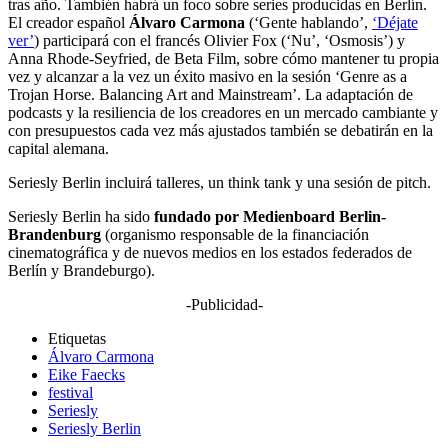
tras año. También habrá un foco sobre series producidas en Berlín.
El creador español
Álvaro Carmona
(‘Gente hablando’,
‘Déjate
ver’
) participará con el francés Olivier Fox (‘Nu’, ‘Osmosis’) y
Anna Rhode-Seyfried, de Beta Film, sobre cómo mantener tu propia
vez y alcanzar a la vez un éxito masivo en la sesión ‘Genre as a
Trojan Horse. Balancing Art and Mainstream’. La adaptación de
podcasts y la resiliencia de los creadores en un mercado cambiante y
con presupuestos cada vez más ajustados también se debatirán en la
capital alemana.
Seriesly Berlin incluirá talleres, un think tank y una sesión de pitch.
Seriesly Berlin ha sido
fundado por Medienboard Berlin-
Brandenburg
(organismo responsable de la financiación
cinematográfica y de nuevos medios en los estados federados de
Berlín y Brandeburgo).
-Publicidad-
Etiquetas
Álvaro Carmona
Eike Faecks
festival
Seriesly
Seriesly Berlin