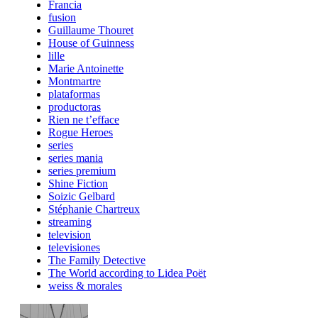
Francia
fusion
Guillaume Thouret
House of Guinness
lille
Marie Antoinette
Montmartre
plataformas
productoras
Rien ne t’efface
Rogue Heroes
series
series mania
series premium
Shine Fiction
Soizic Gelbard
Stéphanie Chartreux
streaming
television
televisiones
The Family Detective
The World according to Lidea Poët
weiss & morales