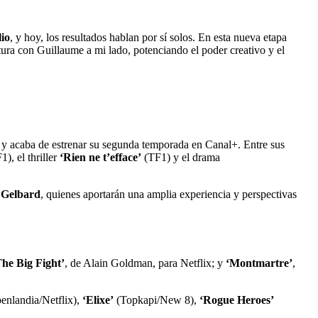
lio
, y hoy, los resultados hablan por sí solos. En esta nueva etapa
ura con Guillaume a mi lado, potenciando el poder creativo y el
y acaba de estrenar su segunda temporada en Canal+. Entre sus
), el thriller
‘Rien ne t’efface’
(TF1) y el drama
c Gelbard
, quienes aportarán una amplia experiencia y perspectivas
The Big Fight’
, de Alain Goldman, para Netflix; y
‘Montmartre’
,
enlandia/Netflix),
‘Elixe’
(Topkapi/New 8),
‘Rogue Heroes’