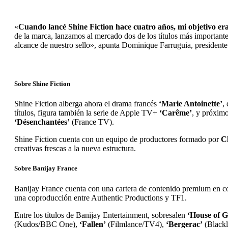
«
Cuando lancé Shine Fiction hace cuatro años, mi objetivo era
de la marca, lanzamos al mercado dos de los títulos más important
alcance de nuestro sello», apunta Dominique Farruguia, presidente
Sobre Shine Fiction
Shine Fiction alberga ahora el drama francés
‘Marie Antoinette’
,
títulos, figura también la serie de Apple TV+
‘Carême’
, y próxim
‘Désenchantées’
(France TV).
Shine Fiction cuenta con un equipo de productores formado por
C
creativas frescas a la nueva estructura.
Sobre Banijay France
Banijay France cuenta con una cartera de contenido premium en c
una coproducción entre Authentic Productions y TF1.
Entre los títulos de Banijay Entertainment, sobresalen
‘House of G
(Kudos/BBC One),
‘Fallen’
(Filmlance/TV4),
‘Bergerac’
(Black