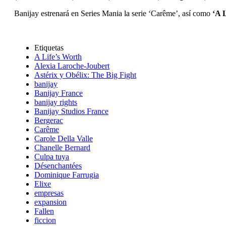
Banijay estrenará en Series Mania la serie ‘Carême’, así como
‘A 
Etiquetas
A Life’s Worth
Alexia Laroche-Joubert
Astérix y Obélix: The Big Fight
banijay
Banijay France
banijay rights
Banijay Studios France
Bergerac
Carême
Carole Della Valle
Chanelle Bernard
Culpa tuya
Désenchantées
Dominique Farrugia
Elixe
empresas
expansion
Fallen
ficcion