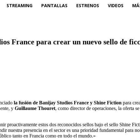
STREAMING
PANTALLAS
ESTRENOS
VIDEOS
MÁ
dios France para crear un nuevo sello de fic
nciado
la fusión de Banijay Studios France y Shine Fiction
para crea
dente, y
Guillaume Thouret
, como director de operaciones, la oferta se
ir proactivamente estos dos reconocidos sellos bajo el sello Shine Fic
andir nuestra presencia en el sector es una prioridad fundamental para
 público tanto en Francia como en todo el mundo.»