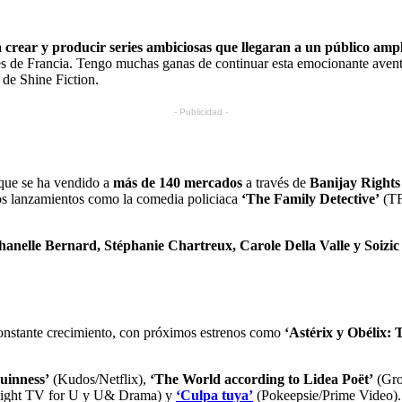
 crear y producir series ambiciosas que llegaran a un público amp
es de Francia. Tengo muchas ganas de continuar esta emocionante avent
 de Shine Fiction.
- Publicidad -
 que se ha vendido a
más de 140 mercados
a través de
Banijay Rights
os lanzamientos como la comedia policiaca
‘The Family Detective’
(TF1
hanelle Bernard, Stéphanie Chartreux, Carole Della Valle y Soizi
onstante crecimiento, con próximos estrenos como
‘Astérix y Obélix: 
uinness’
(Kudos/Netflix),
‘The World according to Lidea Poët’
(Gro
light TV for U y U& Drama) y
‘Culpa tuya’
(Pokeepsie/Prime Video).