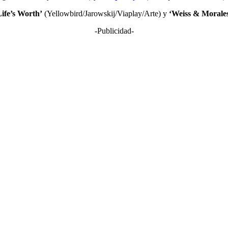
Life’s Worth’
(Yellowbird/Jarowskij/Viaplay/Arte) y
‘Weiss & Morale
-Publicidad-