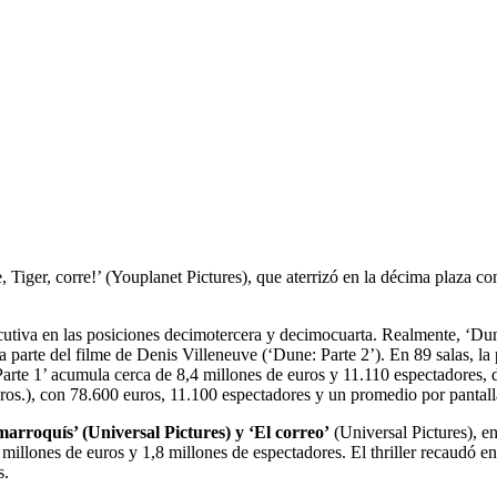
 Tiger, corre!’ (Youplanet Pictures), que aterrizó en la décima plaza 
cutiva en las posiciones decimotercera y decimocuarta. Realmente, ‘Dune
da parte del filme de Denis Villeneuve (‘Dune: Parte 2’). En 89 salas, la
arte 1’ acumula cerca de 8,4 millones de euros y 11.110 espectadores, 
Bros.), con 78.600 euros, 11.100 espectadores y un promedio por pantall
marroquís’ (Universal Pictures) y ‘El correo’
(Universal Pictures), e
llones de euros y 1,8 millones de espectadores. El thriller recaudó e
s.