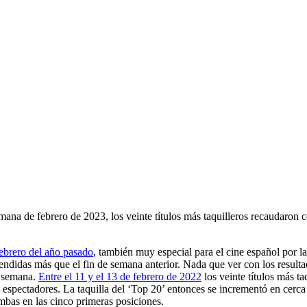
mana de febrero de 2023, los veinte títulos más taquilleros recaudaron
febrero del año pasado
, también muy especial para el cine español por 
endidas más que el fin de semana anterior. Nada que ver con los resul
e semana.
Entre el 11 y el 13 de febrero de 2022
los veinte títulos más t
8 espectadores. La taquilla del ‘Top 20’ entonces se incrementó en cerc
mbas en las cinco primeras posiciones.