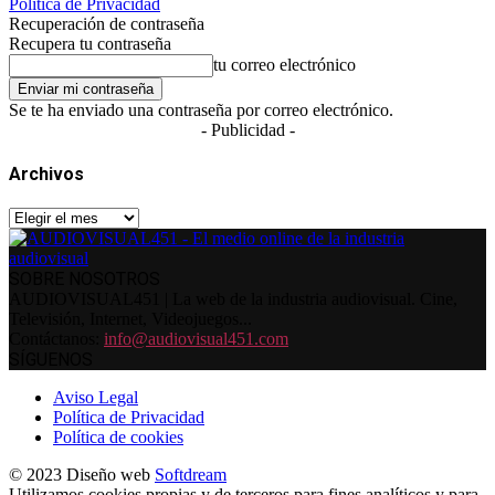
Política de Privacidad
Recuperación de contraseña
Recupera tu contraseña
tu correo electrónico
Se te ha enviado una contraseña por correo electrónico.
- Publicidad -
Archivos
Archivos
SOBRE NOSOTROS
AUDIOVISUAL451 | La web de la industria audiovisual. Cine,
Televisión, Internet, Videojuegos...
Contáctanos:
info@audiovisual451.com
SÍGUENOS
Aviso Legal
Política de Privacidad
Política de cookies
© 2023 Diseño web
Softdream
Utilizamos cookies propias y de terceros para fines analíticos y para