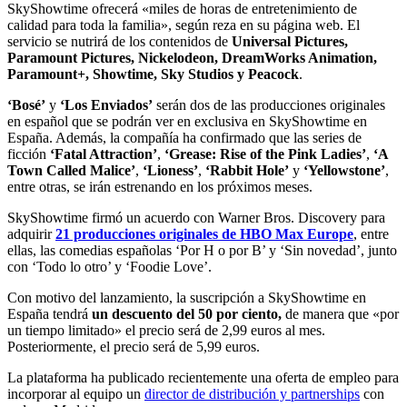
SkyShowtime ofrecerá «miles de horas de entretenimiento de
calidad para toda la familia», según reza en su página web. El
servicio se nutrirá de los contenidos de
Universal Pictures,
Paramount Pictures, Nickelodeon, DreamWorks Animation,
Paramount+, Showtime, Sky Studios y Peacock
.
‘Bosé’
y
‘Los Enviados’
serán dos de las producciones originales
en español que se podrán ver en exclusiva en SkyShowtime en
España. Además, la compañía ha confirmado que las series de
ficción
‘Fatal Attraction’
,
‘Grease: Rise of the Pink Ladies’
,
‘A
Town Called Malice’
,
‘Lioness’
,
‘Rabbit Hole’
y
‘Yellowstone’
,
entre otras, se irán estrenando en los próximos meses.
SkyShowtime firmó un acuerdo con Warner Bros. Discovery para
adquirir
21 producciones originales de HBO Max Europe
, entre
ellas, las comedias españolas ‘Por H o por B’ y ‘Sin novedad’, junto
con ‘Todo lo otro’ y ‘Foodie Love’.
Con motivo del lanzamiento, la suscripción a SkyShowtime en
España tendrá
un descuento del 50 por ciento,
de manera que «por
un tiempo limitado» el precio será de 2,99 euros al mes.
Posteriormente, el precio será de 5,99 euros.
La plataforma ha publicado recientemente una oferta de empleo para
incorporar al equipo un
director de distribución y partnerships
con