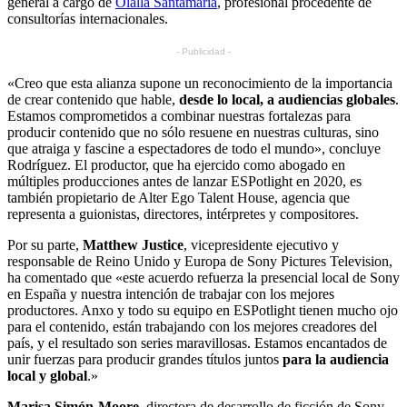
general a cargo de
Olalla Santamaría
, profesional procedente de
consultorías internacionales.
- Publicidad -
«Creo que esta alianza supone un reconocimiento de la importancia
de crear contenido que hable,
desde lo local, a audiencias globales
.
Estamos comprometidos a combinar nuestras fortalezas para
producir contenido que no sólo resuene en nuestras culturas, sino
que atraiga y fascine a espectadores de todo el mundo», concluye
Rodríguez. El productor, que ha ejercido como abogado en
múltiples producciones antes de lanzar ESPotlight en 2020, es
también propietario de Alter Ego Talent House, agencia que
representa a guionistas, directores, intérpretes y compositores.
Por su parte,
Matthew Justice
, vicepresidente ejecutivo y
responsable de Reino Unido y Europa de Sony Pictures Television,
ha comentado que «este acuerdo refuerza la presencial local de Sony
en España y nuestra intención de trabajar con los mejores
productores. Anxo y todo su equipo en ESPotlight tienen mucho ojo
para el contenido, están trabajando con los mejores creadores del
país, y el resultado son series maravillosas. Estamos encantados de
unir fuerzas para producir grandes títulos juntos
para la audiencia
local y global
.»
Marisa Simón-Moore
, directora de desarrollo de ficción de Sony