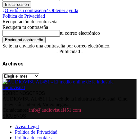
¿Olvidó su contraseña? Obtener ayuda
Política de Privacidad
Recuperación de contraseña
Recupera tu contraseña
tu correo electrónico
Se te ha enviado una contraseña por correo electrónico.
- Publicidad -
Archivos
Archivos
SOBRE NOSOTROS
AUDIOVISUAL451 | La web de la industria audiovisual. Cine,
Televisión, Internet, Videojuegos...
Contáctanos:
info@audiovisual451.com
SÍGUENOS
Aviso Legal
Política de Privacidad
Política de cookies