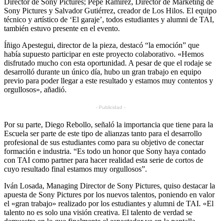
Director de Sony Pictures; Pepe Ramírez, Director de Marketing de
Sony Pictures y Salvador Gutiérrez, creador de Los Hilos. El equipo
técnico y artístico de ‘El garaje’, todos estudiantes y alumni de TAI,
también estuvo presente en el evento.
Íñigo Apestegui, director de la pieza, destacó “la emoción” que
había supuesto participar en este proyecto colaborativo. «Hemos
disfrutado mucho con esta oportunidad. A pesar de que el rodaje se
desarrolló durante un único día, hubo un gran trabajo en equipo
previo para poder llegar a este resultado y estamos muy contentos y
orgullosos», añadió.
- Publicidad -
Por su parte, Diego Rebollo, señaló la importancia que tiene para la
Escuela ser parte de este tipo de alianzas tanto para el desarrollo
profesional de sus estudiantes como para su objetivo de conectar
formación e industria. “Es todo un honor que Sony haya contado
con TAI como partner para hacer realidad esta serie de cortos de
cuyo resultado final estamos muy orgullosos”.
Iván Losada, Managing Director de Sony Pictures, quiso destacar la
apuesta de Sony Pictures por los nuevos talentos, poniendo en valor
el «gran trabajo» realizado por los estudiantes y alumni de TAI. «El
talento no es solo una visión creativa. El talento de verdad se