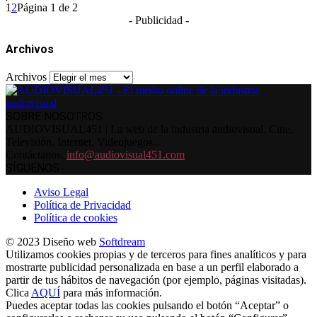
1
2
Página 1 de 2
- Publicidad -
Archivos
Archivos
SOBRE NOSOTROS
AUDIOVISUAL451 | La web de la industria audiovisual. Cine,
Televisión, Internet, Videojuegos...
Contáctanos:
info@audiovisual451.com
SÍGUENOS
Aviso Legal
Política de Privacidad
Política de cookies
© 2023 Diseño web
Softdream
Utilizamos cookies propias y de terceros para fines analíticos y para
mostrarte publicidad personalizada en base a un perfil elaborado a
partir de tus hábitos de navegación (por ejemplo, páginas visitadas).
Clica
AQUÍ
para más información.
Puedes aceptar todas las cookies pulsando el botón “Aceptar” o