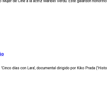
ujer de Cine a la actriz Maribel Verdú. Este galardón honorífico
io
 'Cinco días con Lara', documental dirigido por Kiko Prada ('Histo