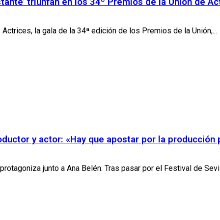
stante’ triunfan en los 34º Premios de la Unión de Ac
Actrices, la gala de la 34ª edición de los Premios de la Unión,...
roductor y actor: «Hay que apostar por la producción 
otagoniza junto a Ana Belén. Tras pasar por el Festival de Sevill