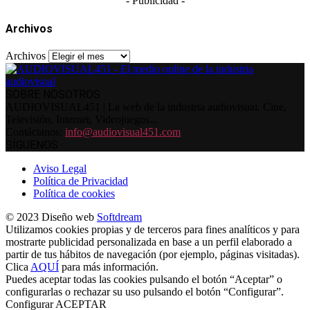
- Publicidad -
Archivos
Archivos
SOBRE NOSOTROS
AUDIOVISUAL451 | La web de la industria audiovisual. Cine,
Televisión, Internet, Videojuegos...
Contáctanos:
info@audiovisual451.com
SÍGUENOS
Aviso Legal
Política de Privacidad
Política de cookies
© 2023 Diseño web
Softdream
Utilizamos cookies propias y de terceros para fines analíticos y para
mostrarte publicidad personalizada en base a un perfil elaborado a
partir de tus hábitos de navegación (por ejemplo, páginas visitadas).
Clica
AQUÍ
para más información.
Puedes aceptar todas las cookies pulsando el botón “Aceptar” o
configurarlas o rechazar su uso pulsando el botón “Configurar”.
Configurar
ACEPTAR