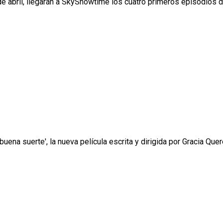
de abril, llegarán a SkyShowtime los cuatro primeros episodios de
ena suerte', la nueva película escrita y dirigida por Gracia Querej