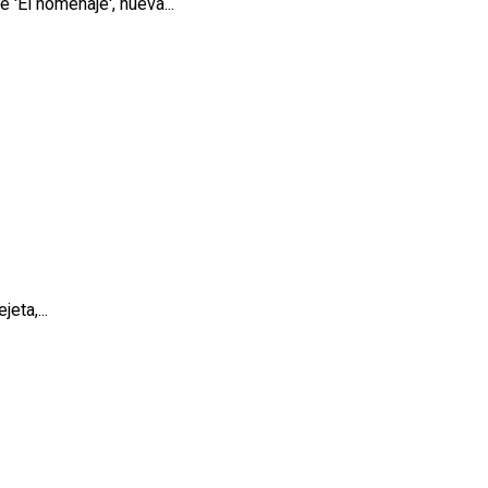
 'El homenaje', nueva...
eta,...