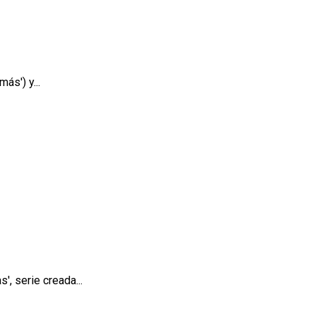
ás') y...
, serie creada...