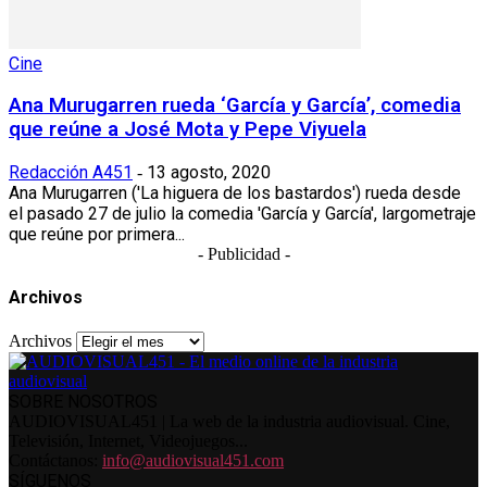
Cine
Ana Murugarren rueda ‘García y García’, comedia
que reúne a José Mota y Pepe Viyuela
Redacción A451
13 agosto, 2020
-
Ana Murugarren ('La higuera de los bastardos') rueda desde
el pasado 27 de julio la comedia 'García y García', largometraje
que reúne por primera...
- Publicidad -
Archivos
Archivos
SOBRE NOSOTROS
AUDIOVISUAL451 | La web de la industria audiovisual. Cine,
Televisión, Internet, Videojuegos...
Contáctanos:
info@audiovisual451.com
SÍGUENOS