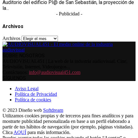
Auditorio del edificio PI@ de San Sebastián, la proyección de
la...
- Publicidad -
Archivos
Archivos
SOBRE NOSOTROS
AUDIOVISUAL451 | La web de la industria audiovisual. Cine,
Televisión, Internet, Videojuegos...
Contáctanos:
info@audiovisual451.com
SÍGUENOS
Aviso Legal
Política de Privacidad
Política de cookies
© 2023 Diseño web
Softdream
Utilizamos cookies propias y de terceros para fines analíticos y para
mostrarte publicidad personalizada en base a un perfil elaborado a
partir de tus hábitos de navegación (por ejemplo, páginas visitadas).
Clica
AQUÍ
para más información.
Puedes aceptar todas las cookies pulsando el botón “Aceptar” o