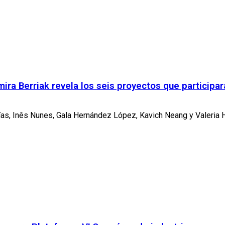
mira Berriak revela los seis proyectos que participar
ías, Inês Nunes, Gala Hernández López, Kavich Neang y Valeria H