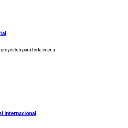
ial
royectos para fortalecer a...
l internacional