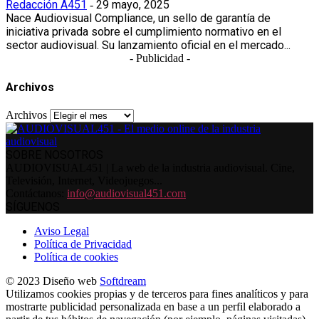
Redacción A451
29 mayo, 2025
-
Nace Audiovisual Compliance, un sello de garantía de
iniciativa privada sobre el cumplimiento normativo en el
sector audiovisual. Su lanzamiento oficial en el mercado...
- Publicidad -
Archivos
Archivos
SOBRE NOSOTROS
AUDIOVISUAL451 | La web de la industria audiovisual. Cine,
Televisión, Internet, Videojuegos...
Contáctanos:
info@audiovisual451.com
SÍGUENOS
Aviso Legal
Política de Privacidad
Política de cookies
© 2023 Diseño web
Softdream
Utilizamos cookies propias y de terceros para fines analíticos y para
mostrarte publicidad personalizada en base a un perfil elaborado a