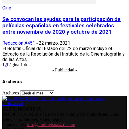
Cine
Se convocan las ayudas para la participación de
películas españolas en festivales celebrados
entre noviembre de 2020 y octubre de 2021
Redacción A451
22 marzo, 2021
-
El Boletín Oficial del Estado del 22 de marzo incluye el
Extracto de la Resolución del Instituto de la Cinematografía y
de las Artes...
1
2
Página 1 de 2
- Publicidad -
Archivos
Archivos
SOBRE NOSOTROS
AUDIOVISUAL451 | La web de la industria audiovisual. Cine,
Televisión, Internet, Videojuegos...
Contáctanos:
info@audiovisual451.com