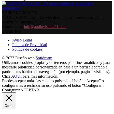
SOBRE NOSOTROS
AUDIOVISUAL451 | La web de la industria audiovisual. Cine,
Televisión, Internet, Videojuegos...
Contáctanos:
info@audiovisual451.com
SÍGUENOS
Aviso Legal
Política de Privacidad
Política de cookies
© 2023 Diseño web
Softdream
Utilizamos cookies propias y de terceros para fines analíticos y para
mostrarte publicidad personalizada en base a un perfil elaborado a
partir de tus hábitos de navegación (por ejemplo, páginas visitadas).
Clica
AQUÍ
para más información.
Puedes aceptar todas las cookies pulsando el botón “Aceptar” o
configurarlas o rechazar su uso pulsando el botón “Configurar”.
Configurar
ACEPTAR
Cerrar