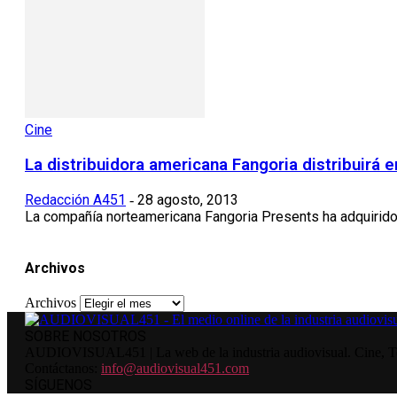
Cine
La distribuidora americana Fangoria distribuirá
Redacción A451
28 agosto, 2013
-
La compañía norteamericana Fangoria Presents ha adquirido la
Archivos
Archivos
SOBRE NOSOTROS
AUDIOVISUAL451 | La web de la industria audiovisual. Cine, Tele
Contáctanos:
info@audiovisual451.com
SÍGUENOS