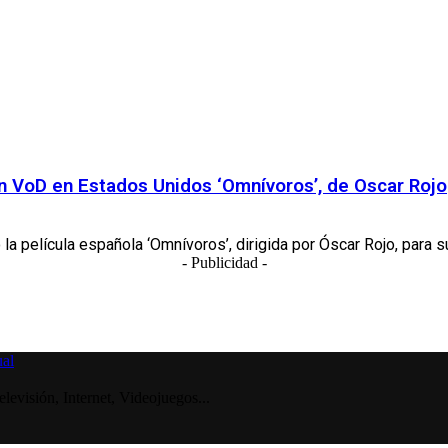
 en VoD en Estados Unidos ‘Omnívoros’, de Oscar Rojo
 película española ‘Omnívoros’, dirigida por Óscar Rojo, para s
- Publicidad -
visión, Internet, Videojuegos...