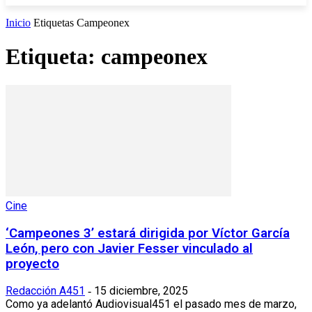
Inicio
Etiquetas
Campeonex
Etiqueta: campeonex
Cine
‘Campeones 3’ estará dirigida por Víctor García
León, pero con Javier Fesser vinculado al
proyecto
Redacción A451
15 diciembre, 2025
-
Como ya adelantó Audiovisual451 el pasado mes de marzo,