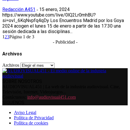
Redacción A451
15 enero, 2024
-
https://www.youtube.com/live/0lQ2Lr0mhBU?
si=ovI_6KqNvpfq4qDy Los Encuentros Madrid por los Goya
2024 acogen el lunes 15 de enero a partir de las 17:30 una
sesión dedicada a las disciplinas...
1
2
3
Página 1 de 3
- Publicidad -
Archivos
Archivos
SOBRE NOSOTROS
AUDIOVISUAL451 | La web de la industria audiovisual. Cine,
Televisión, Internet, Videojuegos...
Contáctanos:
info@audiovisual451.com
SÍGUENOS
Aviso Legal
Política de Privacidad
Política de cookies