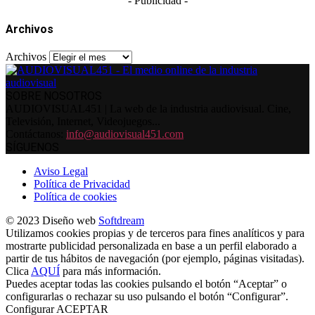
- Publicidad -
Archivos
Archivos
SOBRE NOSOTROS
AUDIOVISUAL451 | La web de la industria audiovisual. Cine,
Televisión, Internet, Videojuegos...
Contáctanos:
info@audiovisual451.com
SÍGUENOS
Aviso Legal
Política de Privacidad
Política de cookies
© 2023 Diseño web
Softdream
Utilizamos cookies propias y de terceros para fines analíticos y para
mostrarte publicidad personalizada en base a un perfil elaborado a
partir de tus hábitos de navegación (por ejemplo, páginas visitadas).
Clica
AQUÍ
para más información.
Puedes aceptar todas las cookies pulsando el botón “Aceptar” o
configurarlas o rechazar su uso pulsando el botón “Configurar”.
Configurar
ACEPTAR