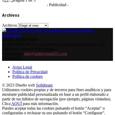
1
2
3
...
5
Página 1 de 5
- Publicidad -
Archivos
Archivos
SOBRE NOSOTROS
AUDIOVISUAL451 | La web de la industria audiovisual. Cine,
Televisión, Internet, Videojuegos...
Contáctanos:
info@audiovisual451.com
SÍGUENOS
Aviso Legal
Política de Privacidad
Política de cookies
© 2023 Diseño web
Softdream
Utilizamos cookies propias y de terceros para fines analíticos y para
mostrarte publicidad personalizada en base a un perfil elaborado a
partir de tus hábitos de navegación (por ejemplo, páginas visitadas).
Clica
AQUÍ
para más información.
Puedes aceptar todas las cookies pulsando el botón “Aceptar” o
configurarlas o rechazar su uso pulsando el botón “Configurar”.