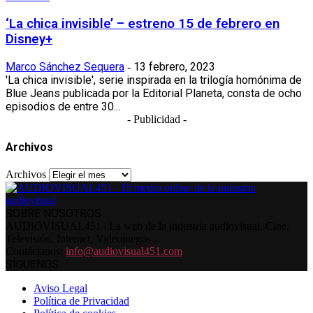
‘La chica invisible’ – estreno 15 de febrero en
Disney+
Marco Sánchez Sequera
13 febrero, 2023
-
'La chica invisible', serie inspirada en la trilogía homónima de
Blue Jeans publicada por la Editorial Planeta, consta de ocho
episodios de entre 30...
- Publicidad -
Archivos
Archivos
SOBRE NOSOTROS
AUDIOVISUAL451 | La web de la industria audiovisual. Cine,
Televisión, Internet, Videojuegos...
Contáctanos:
info@audiovisual451.com
SÍGUENOS
Aviso Legal
Política de Privacidad