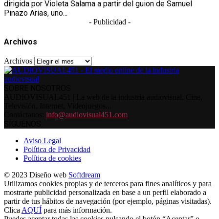
dirigida por Violeta Salama a partir del guion de Samuel
Pinazo Arias, uno...
- Publicidad -
Archivos
Archivos
SOBRE NOSOTROS
AUDIOVISUAL451 | La web de la industria audiovisual. Cine,
Televisión, Internet, Videojuegos...
Contáctanos:
info@audiovisual451.com
SÍGUENOS
Aviso Legal
Política de Privacidad
Política de cookies
© 2023 Diseño web
Softdream
Utilizamos cookies propias y de terceros para fines analíticos y para
mostrarte publicidad personalizada en base a un perfil elaborado a
partir de tus hábitos de navegación (por ejemplo, páginas visitadas).
Clica
AQUÍ
para más información.
Puedes aceptar todas las cookies pulsando el botón “Aceptar” o