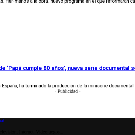
ias. Her-manos a la obra’, nuevo programa en el que reformarán ca
de ‘Papá cumple 80 años’, nueva serie documental so
n España, ha terminado la producción de la miniserie documental 
- Publicidad -
visión, Internet, Videojuegos...