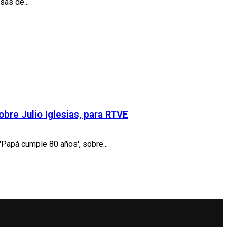
sas de...
bre Julio Iglesias, para RTVE
'Papá cumple 80 años', sobre...