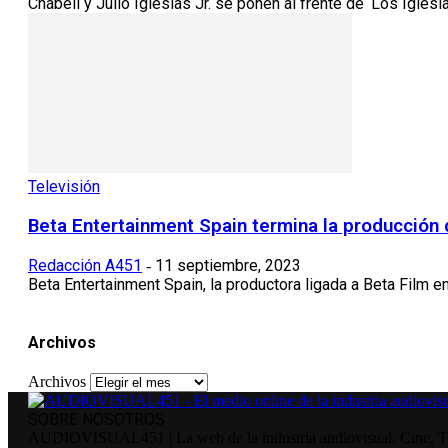
Chábeli y Julio Iglesias Jr. se ponen al frente de ‘Los Igles
Televisión
Beta Entertainment Spain termina la producción 
Redacción A451
11 septiembre, 2023
-
Beta Entertainment Spain, la productora ligada a Beta Film e
Archivos
Archivos
SOBRE NOSOTROS
AUDIOVISUAL451 | La web de la industria audiovisual. Cine, Tele