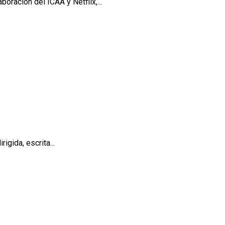
ración del ICAA y Netflix,...
igida, escrita...