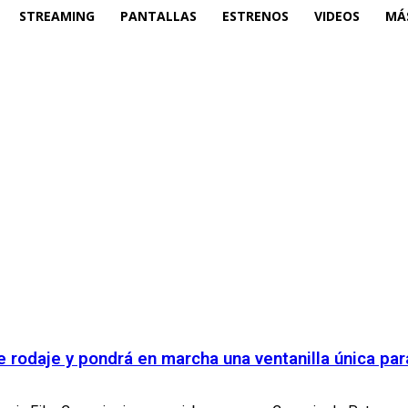
STREAMING
PANTALLAS
ESTRENOS
VIDEOS
MÁ
e rodaje y pondrá en marcha una ventanilla única pa