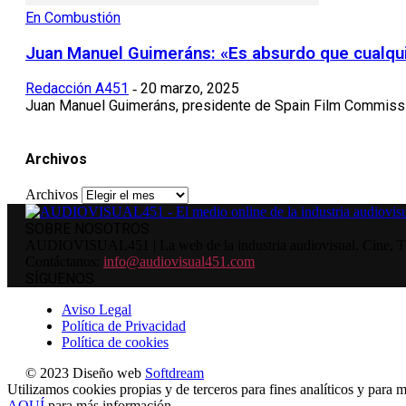
En Combustión
Juan Manuel Guimeráns: «Es absurdo que cualqui
Redacción A451
20 marzo, 2025
-
Juan Manuel Guimeráns, presidente de Spain Film Commissio
Archivos
Archivos
SOBRE NOSOTROS
AUDIOVISUAL451 | La web de la industria audiovisual. Cine, Tele
Contáctanos:
info@audiovisual451.com
SÍGUENOS
Aviso Legal
Política de Privacidad
Política de cookies
© 2023 Diseño web
Softdream
Utilizamos cookies propias y de terceros para fines analíticos y para m
AQUÍ
para más información.