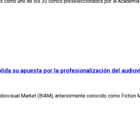
ios como uno de los 30 cortos preseleccionados por la Academia 
lida su apuesta por la profesionalización del audiov
udiovisual Market (BIAM), anteriormente conocido como Fiction M