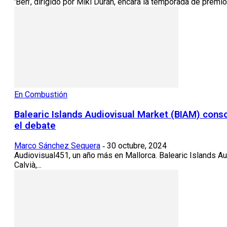
'Ben', dirigido por Miki Durán, encara la temporada de prem
En Combustión
Balearic Islands Audiovisual Market (BIAM) conso
el debate
Marco Sánchez Sequera
30 octubre, 2024
-
Audiovisual451, un año más en Mallorca. Balearic Islands A
Calvià,...