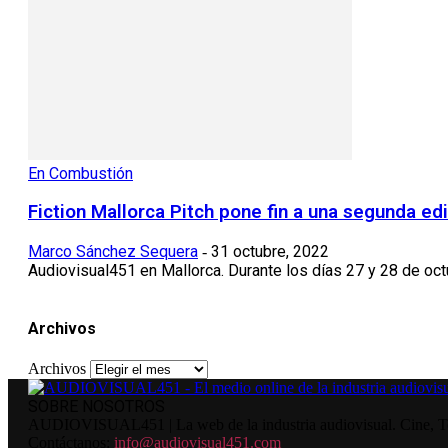
En Combustión
Fiction Mallorca Pitch pone fin a una segunda ed
Marco Sánchez Sequera
31 octubre, 2022
-
Audiovisual451 en Mallorca. Durante los días 27 y 28 de octu
Archivos
Archivos
SOBRE NOSOTROS
AUDIOVISUAL451 | La web de la industria audiovisual. Cine, Tele
Contáctanos:
info@audiovisual451.com