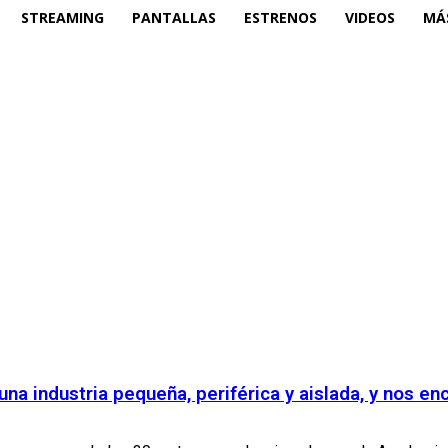
STREAMING
PANTALLAS
ESTRENOS
VIDEOS
MÁ
una industria pequeña, periférica y aislada, y nos en