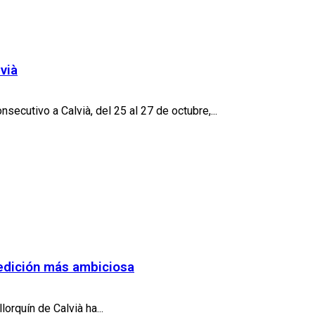
vià
ecutivo a Calvià, del 25 al 27 de octubre,...
 edición más ambiciosa
orquín de Calvià ha...