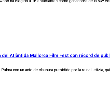
wood ha elegido a 16 estudiantes como ganadores de la 53ª edi
ón del Atlàntida Mallorca Film Fest con récord de públ
Palma con un acto de clausura presidido por la reina Letizia, qui