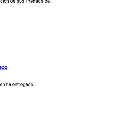
ción de sus Premios de...
ico
en ha entregado...