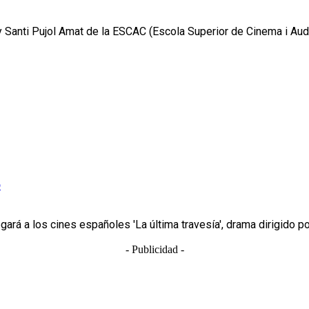
y Santi Pujol Amat de la ESCAC (Escola Superior de Cinema i Audi
o
legará a los cines españoles 'La última travesía', drama dirigido p
- Publicidad -