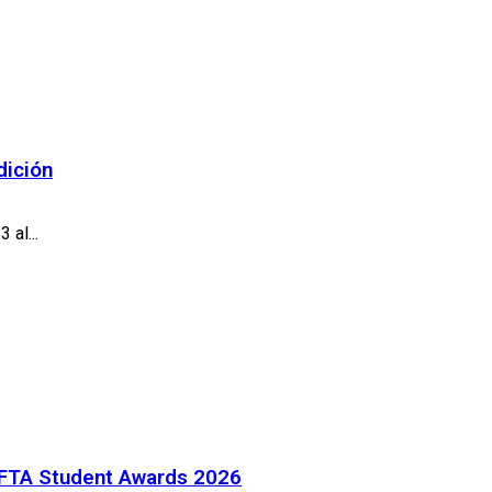
dición
 al...
BAFTA Student Awards 2026