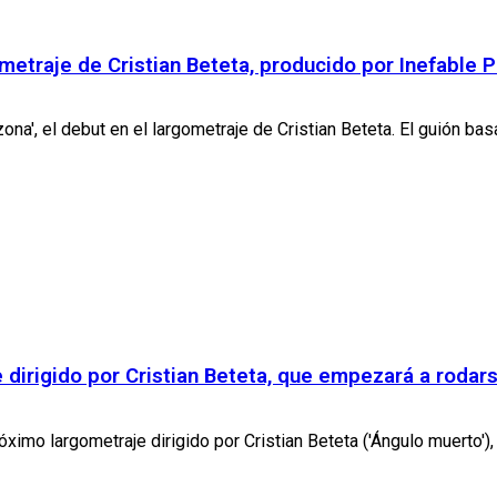
ometraje de Cristian Beteta, producido por Inefable 
ona', el debut en el largometraje de Cristian Beteta. El guión basa
e dirigido por Cristian Beteta, que empezará a roda
ximo largometraje dirigido por Cristian Beteta ('Ángulo muerto'), q