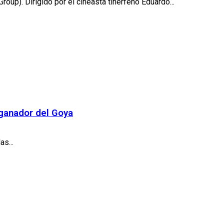
oup). Dirigido por el cineasta tinerfeño Eduardo...
 ganador del Goya
s...