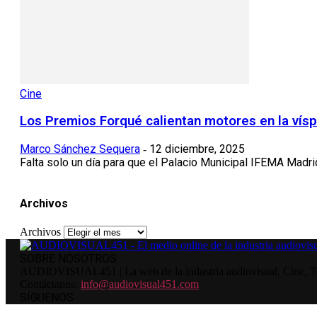
Cine
Los Premios Forqué calientan motores en la víspe
Marco Sánchez Sequera
12 diciembre, 2025
-
Falta solo un día para que el Palacio Municipal IFEMA Madrid
Archivos
Archivos
SOBRE NOSOTROS
AUDIOVISUAL451 | La web de la industria audiovisual. Cine, Tele
Contáctanos:
info@audiovisual451.com
SÍGUENOS