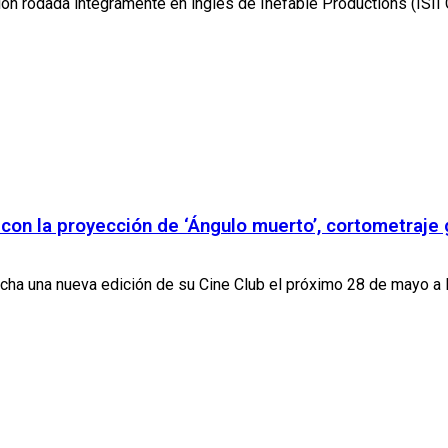
n rodada íntegramente en inglés de Inefable Productions (ISII Gr
 con la proyección de ‘Ángulo muerto’, cortometraje
ha una nueva edición de su Cine Club el próximo 28 de mayo a la