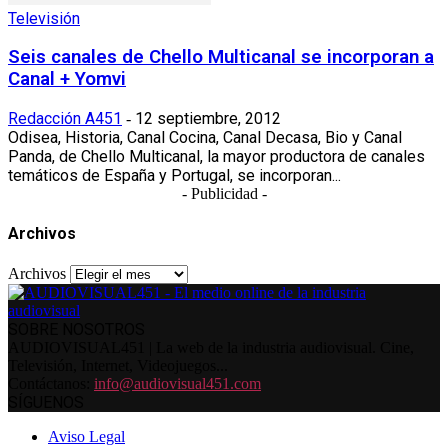
Televisión
Seis canales de Chello Multicanal se incorporan a
Canal + Yomvi
Redacción A451
12 septiembre, 2012
-
Odisea, Historia, Canal Cocina, Canal Decasa, Bio y Canal
Panda, de Chello Multicanal, la mayor productora de canales
temáticos de España y Portugal, se incorporan...
- Publicidad -
Archivos
Archivos
SOBRE NOSOTROS
AUDIOVISUAL451 | La web de la industria audiovisual. Cine,
Televisión, Internet, Videojuegos...
Contáctanos:
info@audiovisual451.com
SÍGUENOS
Aviso Legal