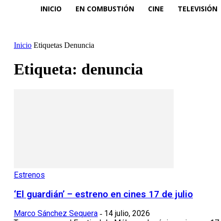
INICIO
EN COMBUSTIÓN
CINE
TELEVISIÓN
Inicio
Etiquetas
Denuncia
Etiqueta: denuncia
Estrenos
‘El guardián’ – estreno en cines 17 de julio
Marco Sánchez Sequera
14 julio, 2026
-