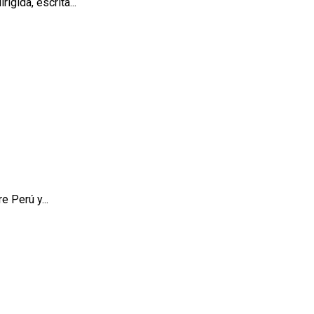
igida, escrita...
e Perú y...