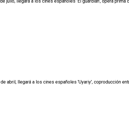
 julio, llegará a los cines españoles 'El guardián', ópera prima dir
e abril, llegará a los cines españoles 'Uyariy', coproducción entr