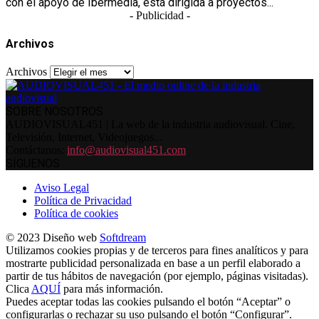
con el apoyo de Ibermedia, está dirigida a proyectos...
- Publicidad -
Archivos
Archivos
SOBRE NOSOTROS
AUDIOVISUAL451 | La web de la industria audiovisual. Cine,
Televisión, Internet, Videojuegos...
Contáctanos:
info@audiovisual451.com
SÍGUENOS
Aviso Legal
Política de Privacidad
Política de cookies
© 2023 Diseño web
Softdream
Utilizamos cookies propias y de terceros para fines analíticos y para
mostrarte publicidad personalizada en base a un perfil elaborado a
partir de tus hábitos de navegación (por ejemplo, páginas visitadas).
Clica
AQUÍ
para más información.
Puedes aceptar todas las cookies pulsando el botón “Aceptar” o
configurarlas o rechazar su uso pulsando el botón “Configurar”.