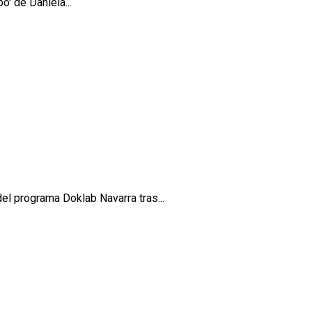
o' de Daniela...
el programa Doklab Navarra tras...