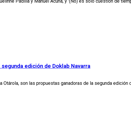
quelinne Padilla y Manuel Acuña, y '(No) es solo cuestión de tiemp
la segunda edición de Doklab Navarra
ura Otárola, son las propuestas ganadoras de la segunda edición d