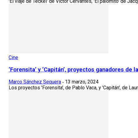
'El viaje de Teckel' de Víctor Cervantes, 'El palomito' de Jac
Cine
‘Forensita’ y ‘Capitán’, proyectos ganadores de 
Marco Sánchez Sequera
13 marzo, 2024
-
Los proyectos 'Forensita', de Pablo Vaca, y 'Capitán', de La