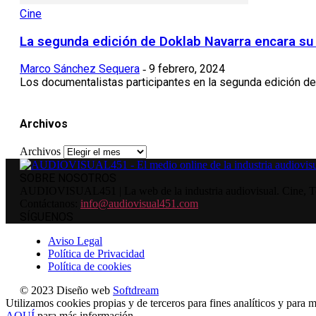
Cine
La segunda edición de Doklab Navarra encara su f
Marco Sánchez Sequera
9 febrero, 2024
-
Los documentalistas participantes en la segunda edición d
Archivos
Archivos
SOBRE NOSOTROS
AUDIOVISUAL451 | La web de la industria audiovisual. Cine, Tele
Contáctanos:
info@audiovisual451.com
SÍGUENOS
Aviso Legal
Política de Privacidad
Política de cookies
© 2023 Diseño web
Softdream
Utilizamos cookies propias y de terceros para fines analíticos y para m
AQUÍ
para más información.