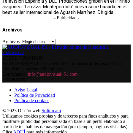
Televisión Española y DLO Producciones graban en el Pirineo
aragonés, 'La caza. Monteperdido', nueva serie basada en el
best seller internacional de Agustín Martínez. Dirigida...
- Publicidad -
Archivos
Archivos
SOBRE NOSOTROS
AUDIOVISUAL451 | La web de la industria audiovisual. Cine,
Televisión, Internet, Videojuegos...
Contáctanos:
info@audiovisual451.com
SÍGUENOS
Aviso Legal
Política de Privacidad
Política de cookies
© 2023 Diseño web
Softdream
Utilizamos cookies propias y de terceros para fines analíticos y para
mostrarte publicidad personalizada en base a un perfil elaborado a
partir de tus hábitos de navegación (por ejemplo, páginas visitadas).
Clica
AQUÍ
para más información.