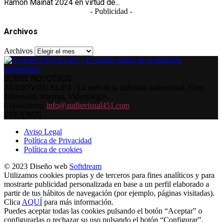
Ramón Mainat 2024 en virtud de...
- Publicidad -
Archivos
Archivos
SOBRE NOSOTROS
AUDIOVISUAL451 | La web de la industria audiovisual. Cine,
Televisión, Internet, Videojuegos...
Contáctanos:
info@audiovisual451.com
SÍGUENOS
Aviso Legal
Política de Privacidad
Política de cookies
© 2023 Diseño web
Softdream
Utilizamos cookies propias y de terceros para fines analíticos y para
mostrarte publicidad personalizada en base a un perfil elaborado a
partir de tus hábitos de navegación (por ejemplo, páginas visitadas).
Clica
AQUÍ
para más información.
Puedes aceptar todas las cookies pulsando el botón “Aceptar” o
configurarlas o rechazar su uso pulsando el botón “Configurar”.