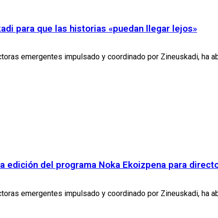
adi para que las historias «puedan llegar lejos»
oras emergentes impulsado y coordinado por Zineuskadi, ha abiert
era edición del programa Noka Ekoizpena para direc
oras emergentes impulsado y coordinado por Zineuskadi, ha abiert