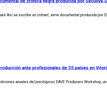
documental de crónica negra producida por Secuoya 
rá 'Así se escribe un crimen', serie documental producida por EIT
roducción ante profesionales de 35 países en Vitor
s ediciones anuales del prestigioso EAVE Producers Workshop, un