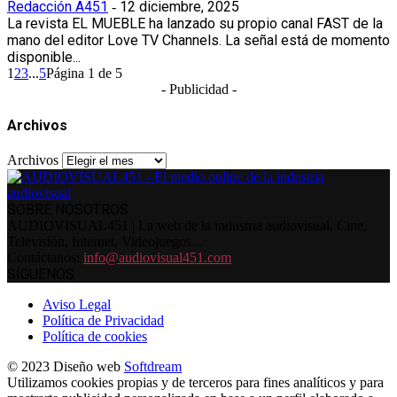
Redacción A451
12 diciembre, 2025
-
La revista EL MUEBLE ha lanzado su propio canal FAST de la
mano del editor Love TV Channels. La señal está de momento
disponible...
1
2
3
...
5
Página 1 de 5
- Publicidad -
Archivos
Archivos
SOBRE NOSOTROS
AUDIOVISUAL451 | La web de la industria audiovisual. Cine,
Televisión, Internet, Videojuegos...
Contáctanos:
info@audiovisual451.com
SÍGUENOS
Aviso Legal
Política de Privacidad
Política de cookies
© 2023 Diseño web
Softdream
Utilizamos cookies propias y de terceros para fines analíticos y para