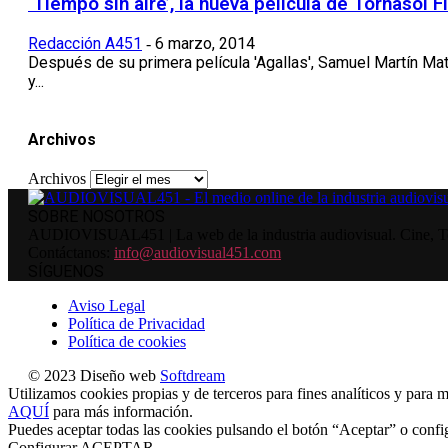
‘Tiempo sin aire’, la nueva película de Tornasol F
Redacción A451
6 marzo, 2014
-
Después de su primera película 'Agallas', Samuel Martín Ma
y...
Archivos
Archivos
SOBRE NOSOTROS
AUDIOVISUAL451 | La web de la industria audiovisual. Cine, Tele
Contáctanos:
info@audiovisual451.com
SÍGUENOS
Aviso Legal
Política de Privacidad
Política de cookies
© 2023 Diseño web
Softdream
Utilizamos cookies propias y de terceros para fines analíticos y para m
AQUÍ
para más información.
Puedes aceptar todas las cookies pulsando el botón “Aceptar” o confi
Configurar
ACEPTAR