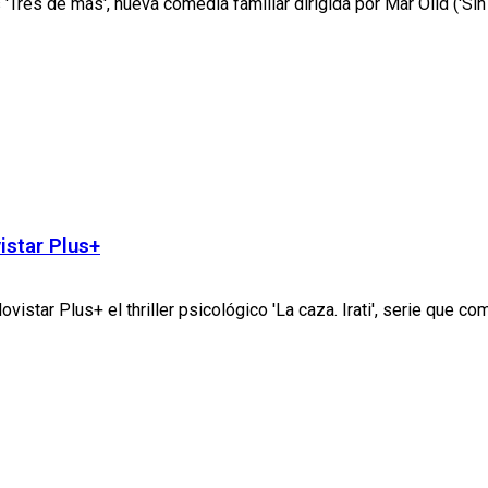
'Tres de más', nueva comedia familiar dirigida por Mar Olid ('Sin c
istar Plus+
istar Plus+ el thriller psicológico 'La caza. Irati', serie que com