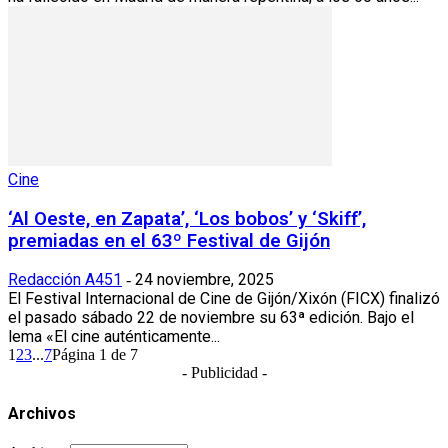
Cine
‘Al Oeste, en Zapata’, ‘Los bobos’ y ‘Skiff’,
premiadas en el 63º Festival de Gijón
Redacción A451
24 noviembre, 2025
-
El Festival Internacional de Cine de Gijón/Xixón (FICX) finalizó
el pasado sábado 22 de noviembre su 63ª edición. Bajo el
lema «El cine auténticamente...
1
2
3
...
7
Página 1 de 7
- Publicidad -
Archivos