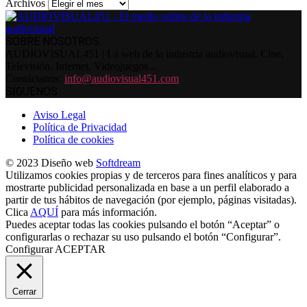
Archivos
SOBRE NOSOTROS
AUDIOVISUAL451 | La web de la industria audiovisual. Cine,
Televisión, Internet, Videojuegos...
Contáctanos:
info@audiovisual451.com
SÍGUENOS
Aviso Legal
Política de Privacidad
Política de cookies
© 2023 Diseño web
Softdream
Utilizamos cookies propias y de terceros para fines analíticos y para
mostrarte publicidad personalizada en base a un perfil elaborado a
partir de tus hábitos de navegación (por ejemplo, páginas visitadas).
Clica
AQUÍ
para más información.
Puedes aceptar todas las cookies pulsando el botón “Aceptar” o
configurarlas o rechazar su uso pulsando el botón “Configurar”.
Configurar
ACEPTAR
Cerrar