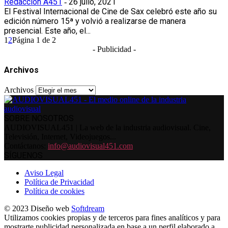
Redacción A451
26 julio, 2021
-
El Festival Internacional de Cine de Sax celebró este año su
edición número 15ª y volvió a realizarse de manera
presencial. Este año, el...
1
2
Página 1 de 2
- Publicidad -
Archivos
Archivos
SOBRE NOSOTROS
AUDIOVISUAL451 | La web de la industria audiovisual. Cine,
Televisión, Internet, Videojuegos...
Contáctanos:
info@audiovisual451.com
SÍGUENOS
Aviso Legal
Política de Privacidad
Política de cookies
© 2023 Diseño web
Softdream
Utilizamos cookies propias y de terceros para fines analíticos y para
mostrarte publicidad personalizada en base a un perfil elaborado a