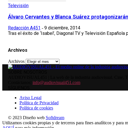
Televisión
Álvaro Cervantes y Blanca Suárez protagonizarán 
Redacción A451
9 diciembre, 2014
-
Tras el éxito de ‘Isabel’, Diagonal TV y Televisión Española p
Archivos
Archivos
SOBRE NOSOTROS
AUDIOVISUAL451 | La web de la industria audiovisual. Cine, Tele
Contáctanos:
info@audiovisual451.com
SÍGUENOS
Aviso Legal
Política de Privacidad
Política de cookies
© 2023 Diseño web
Softdream
Utilizamos cookies propias y de terceros para fines analíticos y para m
AQUÍ
para más información.