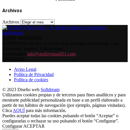
Archivos
Archivos
SOBRE NOSOTROS
AUDIOVISUAL451 | La web de la industria audiovisual. Cine,
Televisión, Internet, Videojuegos...
Contáctanos:
info@audiovisual451.com
SÍGUENOS
Aviso Legal
Política de Privacidad
Política de cookies
© 2023 Diseño web
Softdream
Utilizamos cookies propias y de terceros para fines analíticos y para
mostrarte publicidad personalizada en base a un perfil elaborado a
partir de tus hábitos de navegación (por ejemplo, páginas visitadas).
Clica
AQUÍ
para más información.
Puedes aceptar todas las cookies pulsando el botón “Aceptar” o
configurarlas o rechazar su uso pulsando el botón “Configurar”.
Configurar
ACEPTAR