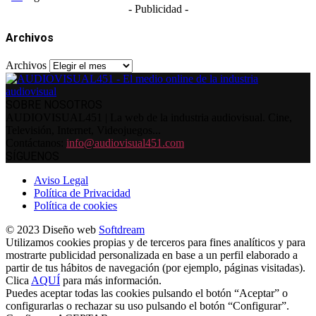
- Publicidad -
Archivos
Archivos
SOBRE NOSOTROS
AUDIOVISUAL451 | La web de la industria audiovisual. Cine,
Televisión, Internet, Videojuegos...
Contáctanos:
info@audiovisual451.com
SÍGUENOS
Aviso Legal
Política de Privacidad
Política de cookies
© 2023 Diseño web
Softdream
Utilizamos cookies propias y de terceros para fines analíticos y para
mostrarte publicidad personalizada en base a un perfil elaborado a
partir de tus hábitos de navegación (por ejemplo, páginas visitadas).
Clica
AQUÍ
para más información.
Puedes aceptar todas las cookies pulsando el botón “Aceptar” o
configurarlas o rechazar su uso pulsando el botón “Configurar”.