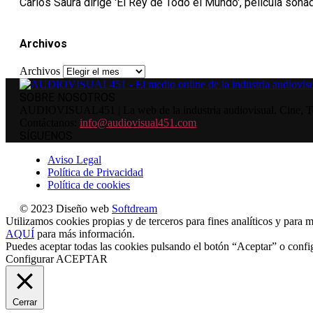
Carlos Saura dirige 'El Rey de Todo el Mundo', película soña
Archivos
Archivos
SOBRE NOSOTROS
AUDIOVISUAL451 | La web de la industria audiovisual. Cine, Tele
Contáctanos:
info@audiovisual451.com
SÍGUENOS
Aviso Legal
Política de Privacidad
Política de cookies
© 2023 Diseño web
Softdream
Utilizamos cookies propias y de terceros para fines analíticos y para m
AQUÍ
para más información.
Puedes aceptar todas las cookies pulsando el botón “Aceptar” o confi
Configurar
ACEPTAR
Cerrar