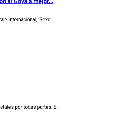
ón al Goya a mejor...
je Internacional, 'Sexo...
ales por todas partes. El...