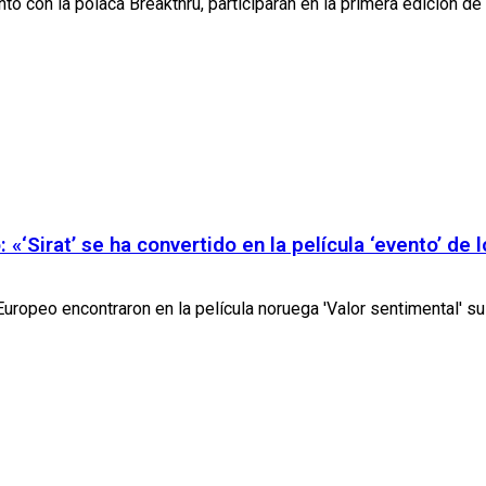
to con la polaca Breakthru, participarán en la primera edición d
«‘Sirat’ se ha convertido en la película ‘evento’ de 
uropeo encontraron en la película noruega 'Valor sentimental' su g