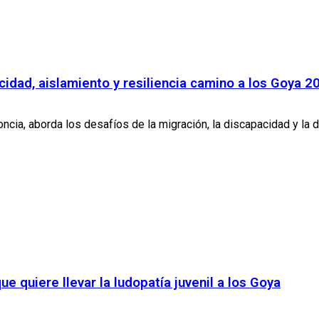
idad, aislamiento y resiliencia camino a los Goya 2
oncia, aborda los desafíos de la migración, la discapacidad y la 
ue quiere llevar la ludopatía juvenil a los Goya