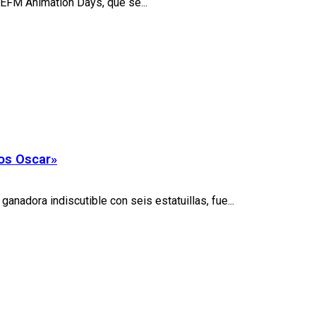
e EFM Animation Days, que se...
los Oscar»
anadora indiscutible con seis estatuillas, fue...