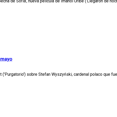
pecha de Sofía', nueva película de Imanol Uribe ('Llegaron de noch
e mayo
rat ('Purgatorio') sobre Stefan Wyszyński, cardenal polaco que fu