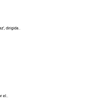
, dirigida...
 el...