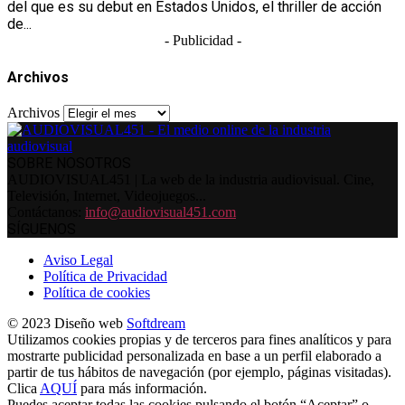
del que es su debut en Estados Unidos, el thriller de acción
de...
- Publicidad -
Archivos
Archivos
SOBRE NOSOTROS
AUDIOVISUAL451 | La web de la industria audiovisual. Cine,
Televisión, Internet, Videojuegos...
Contáctanos:
info@audiovisual451.com
SÍGUENOS
Aviso Legal
Política de Privacidad
Política de cookies
© 2023 Diseño web
Softdream
Utilizamos cookies propias y de terceros para fines analíticos y para
mostrarte publicidad personalizada en base a un perfil elaborado a
partir de tus hábitos de navegación (por ejemplo, páginas visitadas).
Clica
AQUÍ
para más información.
Puedes aceptar todas las cookies pulsando el botón “Aceptar” o