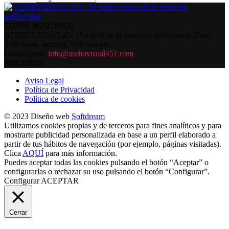
SOBRE NOSOTROS
AUDIOVISUAL451 | La web de la industria audiovisual. Cine,
Televisión, Internet, Videojuegos...
Contáctanos:
info@audiovisual451.com
SÍGUENOS
Aviso Legal
Política de Privacidad
Política de cookies
© 2023 Diseño web
Softdream
Utilizamos cookies propias y de terceros para fines analíticos y para
mostrarte publicidad personalizada en base a un perfil elaborado a
partir de tus hábitos de navegación (por ejemplo, páginas visitadas).
Clica
AQUÍ
para más información.
Puedes aceptar todas las cookies pulsando el botón “Aceptar” o
configurarlas o rechazar su uso pulsando el botón “Configurar”.
Configurar
ACEPTAR
Cerrar